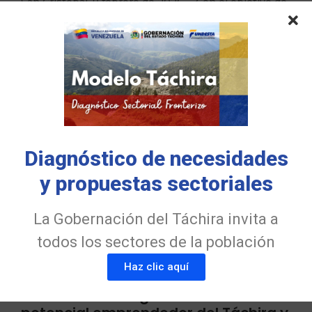
San Cristóbal, 9 febrero de 2026. – Con el objetivo de
fortalecer la coordinación interinstitucional y
promover iniciativas de desarrollo sostenible, el
estado Táchira, bajo el liderazgo del Gobernador
Freddy Bernal y la articulación del Instituto
Autónomo para el Desarrollo de…
Read More
Diagnóstico de necesidades
y propuestas sectoriales
La Gobernación del Táchira invita a
todos los sectores de la población
Haz clic aquí
Viceministra Bargiela destaca