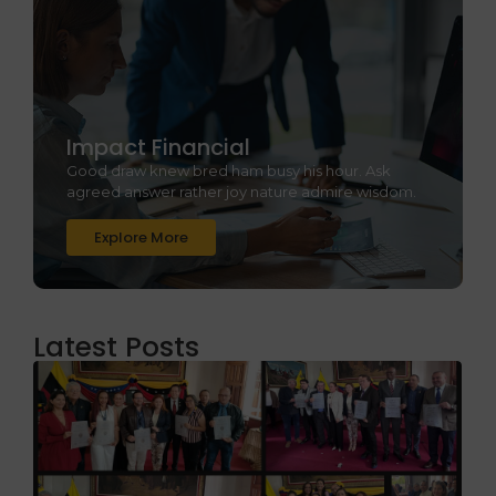
Impact Financial
Good draw knew bred ham busy his hour. Ask
agreed answer rather joy nature admire wisdom.
Explore More
Latest Posts