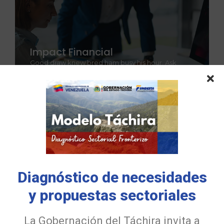
Impact Financial
Good draw knew bred ham busy his hour. Ask
agreed answer rather joy nature admire wisdom.
Explore More
Latest Posts
Diagnóstico de necesidades
y propuestas sectoriales
La Gobernación del Táchira invita a