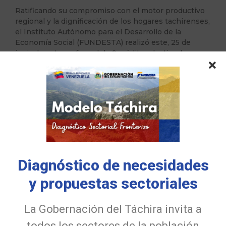
Ratificando su compromiso con el motor productivo
regional y la dignificación de los hogares tachirenses,
el Instituto Autónomo para el Desarrollo de la
Economía Social (FUNDESTA) realizó este, 25 de
junio, la entrega formal de 9 créditos destinados a
distintos…
Read More
Diagnóstico de necesidades
y propuestas sectoriales
La Gobernación del Táchira invita a
FUNDESTA y la ULA consolidan alianza
todos los sectores de la población