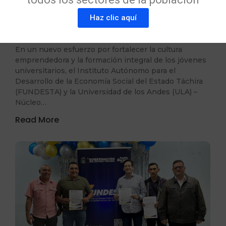
para impulsar el emprendimiento
Haz clic aquí
juvenil en el Táchira
18 de junio de 2026
/
En un nuevo esfuerzo por fortalecer la cultura
emprendedora y la formación integral de los jóvenes
universitarios, el Instituto Autónomo para el
Desarrollo de la Economía Social del Estado Táchira
(FUNDESTA) y la Universidad de los Andes (ULA) –
Núcleo…
Read More