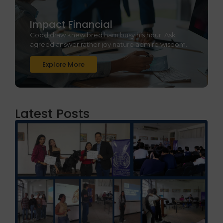
Impact Financial
Good draw knew bred ham busy his hour. Ask
agreed answer rather joy nature admire wisdom.
Explore More
Latest Posts