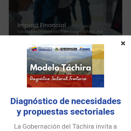
Impact Financial
Good draw knew bred ham busy his hour. Ask
agreed answer rather joy nature admire wisdom.
Explore More
Latest Posts
Diagnóstico de necesidades
y propuestas sectoriales
La Gobernación del Táchira invita a