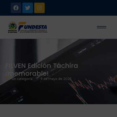
FILVEN Edición Táchira
¡memorable!
-
-
Sin categoría
9 de mayo de 2025