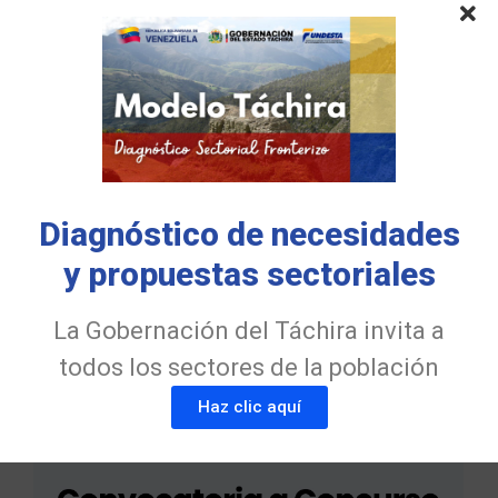
Diagnóstico de necesidades
y propuestas sectoriales
FUNDESTA Y ULA Táchira fortalecen el
talento emprendedor en la nueva
generación de Contadores Públicos
La Gobernación del Táchira invita a
31 de julio de 2026
todos los sectores de la población
Haz clic aquí