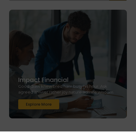
Impact Financial
Good draw knew bred ham busy his hour. Ask
agreed answer rather joy nature admire wisdom.
Explore More
Latest Posts