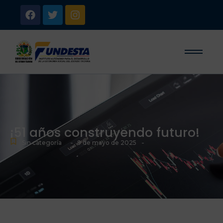
¡51 años construyendo futuro!
-
-
Sin categoría
9 de mayo de 2025