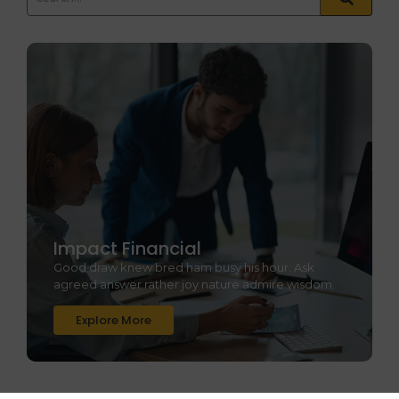
Impact Financial
Good draw knew bred ham busy his hour. Ask
agreed answer rather joy nature admire wisdom.
Explore More