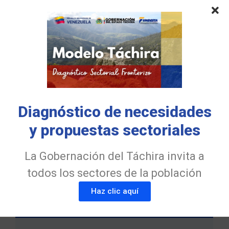
Latest Posts
Diagnóstico de necesidades
y propuestas sectoriales
FUNDESTA Y ULA Táchira fortalecen el
talento emprendedor en la nueva
generación de Contadores Públicos
La Gobernación del Táchira invita a
31 de julio de 2026
todos los sectores de la población
Haz clic aquí