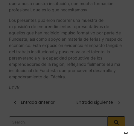
queramos a nuestra institución, con mucha formación
profesional, que es lo que necesitamos».
Los presentes pudieron recorrer una muestra de
exposición de emprendimientos representativos de
aquellos que han recibido impulso formativo por parte de
Fundesta, así como apoyo en materia de ferias y respaldo
económico. Esta exposición evidenció el impacto tangible
del trabajo institucional y puso en valor el talento, la
perseverancia y la capacidad productiva de los
emprendedores de la región, reflejando fielmente el alma
institucional de Fundesta que promueve el desarrollo y
empoderamiento del Táchira.
LYVB
Entrada anterior
Entrada siguiente