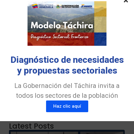
Diagnóstico de necesidades
y propuestas sectoriales
Impact Financial
Good draw knew bred ham busy his hour. Ask
agreed answer rather joy nature admire wisdom.
La Gobernación del Táchira invita a
todos los sectores de la población
Explore More
Haz clic aquí
Latest Posts