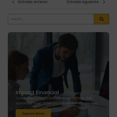
Entrada anterior
Entrada siguiente
Impact Financial
Good draw knew bred ham busy his hour. Ask
agreed answer rather joy nature admire wisdom.
Explore More