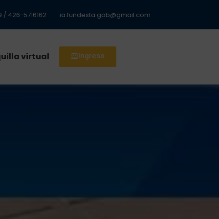
 / 426-5716162
ia.fundesta.gob@gmail.com
uilla virtual
Ingreso